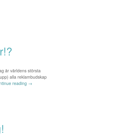
r!?
ag är världens största
la upp) alla reklambudskap
ntinue reading
→
!