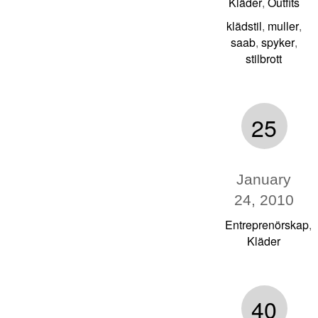
Kläder
Outfits
,
klädstil
muller
,
,
saab
spyker
,
,
stilbrott
25
January
24, 2010
Entreprenörskap
,
Kläder
40