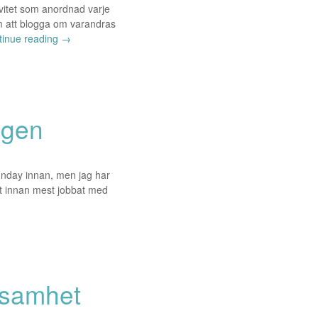
vitet som anordnad varje
 att blogga om varandras
tinue reading
→
ngen
sunday innan, men jag har
t innan mest jobbat med
ksamhet