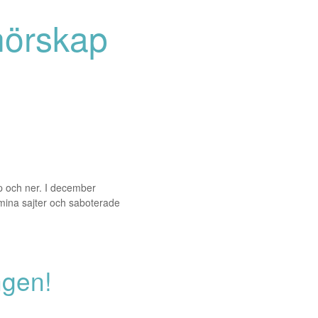
nörskap
a
pp och ner. I december
 mina sajter och saboterade
ngen!