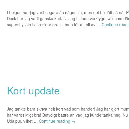
I helgen har jag varit segare än någonsin, men det blir lätt så nä
Dock har jag varit ganska kretaiv. Jag hittade verktyget wix.com d
supershyssta flash-sidor gratis, men för att bli av …
Continue read
Kort update
Jag tankte bara skriva helt kort vad som hander! Jag har gjort mum
har varit riktigt bra! Betydlgt battre an vad jag kunde tanka mig! Nu
Udaipur, vilket …
Continue reading
→