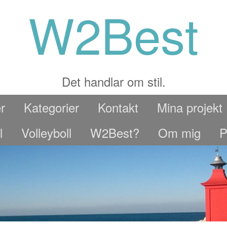
W2Best
Det handlar om stil.
r
Kategorier
Kontakt
Mina projekt
l
Volleyboll
W2Best?
Om mig
P