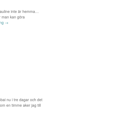
r Pauline inte är hemma…
är man kan göra
ing
→
bai nu i tre dagar och det
 om en timme aker jag till