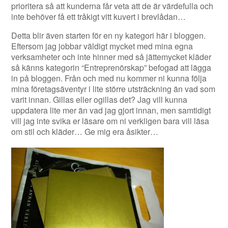
prioritera så att kunderna får veta att de är värdefulla och
inte behöver få ett tråkigt vitt kuvert i brevlådan…
Detta blir även starten för en ny kategori här i bloggen.
Eftersom jag jobbar väldigt mycket med mina egna
verksamheter och inte hinner med så jättemycket kläder
så känns kategorin “Entreprenörskap” befogad att lägga
in på bloggen. Från och med nu kommer ni kunna följa
mina företagsäventyr i lite större utsträckning än vad som
varit innan. Gillas eller ogillas det? Jag vill kunna
uppdatera lite mer än vad jag gjort innan, men samtidigt
vill jag inte svika er läsare om ni verkligen bara vill läsa
om stil och kläder… Ge mig era åsikter…