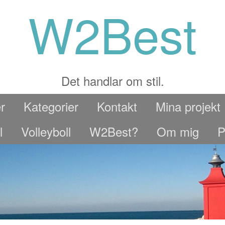
W2Best
Det handlar om stil.
r
Kategorier
Kontakt
Mina projekt
l
Volleyboll
W2Best?
Om mig
P