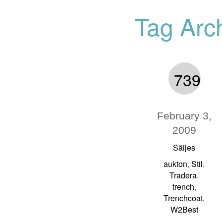
Tag Arch
739
February 3,
2009
Säljes
aukton
Stil
,
,
Tradera
,
trench
,
Trenchcoat
,
W2Best