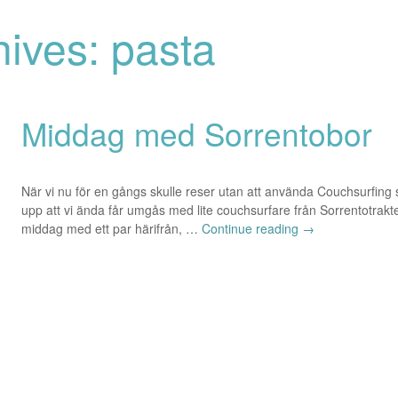
hives: pasta
Middag med Sorrentobor
När vi nu för en gångs skulle reser utan att använda Couchsurfing så h
upp att vi ända får umgås med lite couchsurfare från Sorrentotrakt
middag med ett par härifrån, …
Continue reading
→