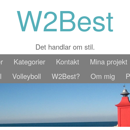
W2Best
Det handlar om stil.
r
Kategorier
Kontakt
Mina projekt
l
Volleyboll
W2Best?
Om mig
P