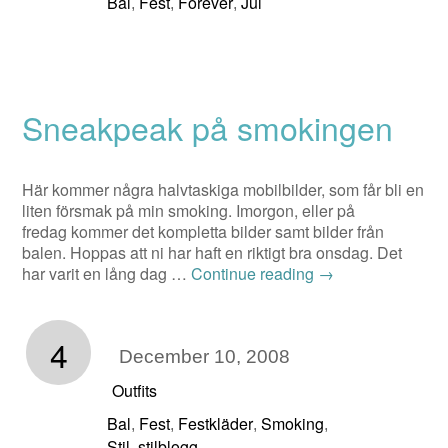
Bal
Fest
Forever
Jul
,
,
,
Sneakpeak på smokingen
Här kommer några halvtaskiga mobilbilder, som får bli en
liten försmak på min smoking. Imorgon, eller på
fredag kommer det kompletta bilder samt bilder från
balen. Hoppas att ni har haft en riktigt bra onsdag. Det
har varit en lång dag …
Continue reading
→
4
December 10, 2008
Outfits
Bal
Fest
Festkläder
Smoking
,
,
,
,
Stil
stilblogg
,