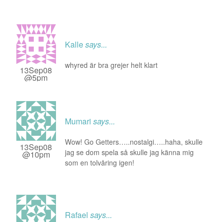
Kalle
says...
whyred är bra grejer helt klart
13Sep08
@5pm
Mumari
says...
Wow! Go Getters…..nostalgi…..haha, skulle
13Sep08
jag se dom spela så skulle jag känna mig
@10pm
som en tolvåring igen!
Rafael
says...