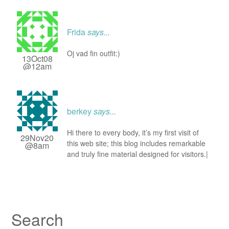
Frida
says...
Oj vad fin outfit:)
13Oct08
@12am
berkey
says...
Hi there to every body, it’s my first visit of
29Nov20
this web site; this blog includes remarkable
@8am
and truly fine material designed for visitors.|
Search