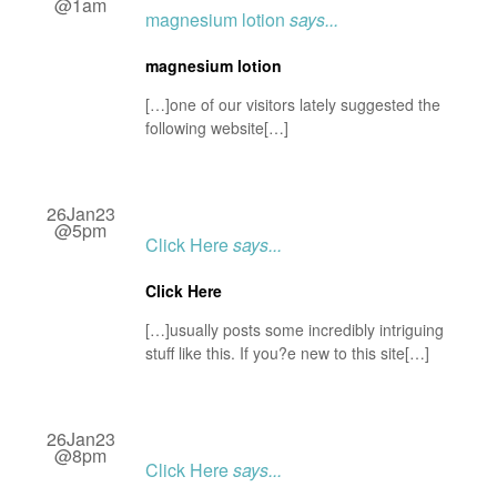
@1am
magnesium lotion
says...
magnesium lotion
[…]one of our visitors lately suggested the
following website[…]
26Jan23
@5pm
Click Here
says...
Click Here
[…]usually posts some incredibly intriguing
stuff like this. If you?e new to this site[…]
26Jan23
@8pm
Click Here
says...