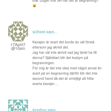
btw. Duger inte SH när det är begravning?
w2best
says...
Kavajen är svart det borde du väl förstå
17Apr07
eftersom jag skrivit det.
@10am
Jag har väl inte skrivit vad jag tänkt ha till
denna? Självklart blir det kostym på
begravningen.
För mig är det inte okej med något annat än
svart på en begravning därför blir det inte
second hand då det är omöjligt att hitta
svarta kavajer…
kingfour
says...