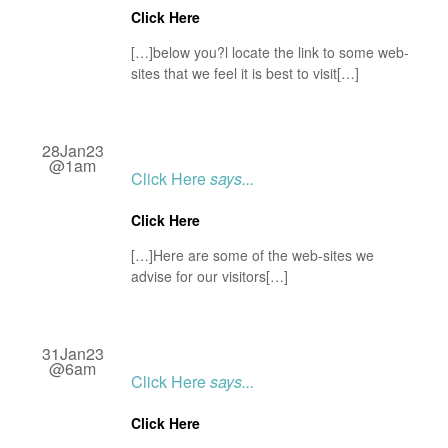
Click Here
[…]below you?l locate the link to some web-
sites that we feel it is best to visit[…]
28Jan23
@1am
Click Here
says...
Click Here
[…]Here are some of the web-sites we
advise for our visitors[…]
31Jan23
@6am
Click Here
says...
Click Here