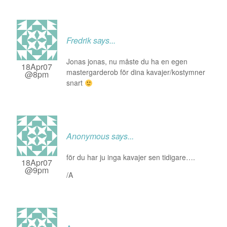
Fredrik
says...
Jonas jonas, nu måste du ha en egen
18Apr07
mastergarderob för dina kavajer/kostymner
@8pm
snart
Anonymous
says...
för du har ju inga kavajer sen tidigare….
18Apr07
@9pm
/A