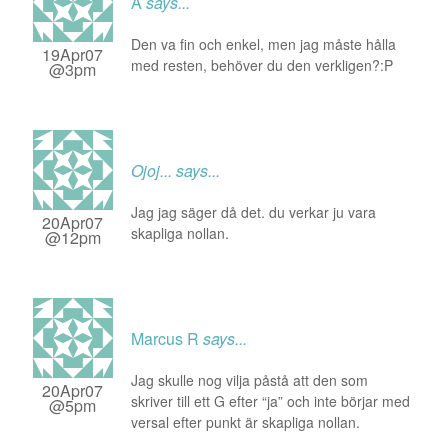
A
says...
Den va fin och enkel, men jag måste hålla
19Apr07
med resten, behöver du den verkligen?:P
@3pm
Ojoj...
says...
Jag jag säger då det. du verkar ju vara
20Apr07
skapliga nollan.
@12pm
Marcus R
says...
Jag skulle nog vilja påstå att den som
20Apr07
skriver till ett G efter “ja” och inte börjar med
@5pm
versal efter punkt är skapliga nollan.