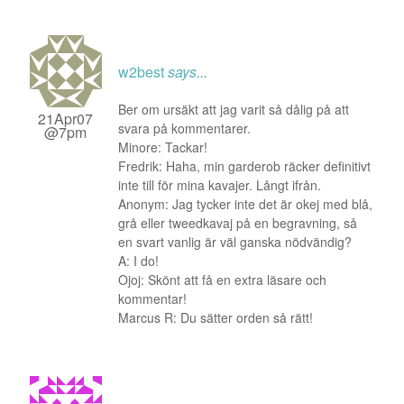
w2best
says...
Ber om ursäkt att jag varit så dålig på att
21Apr07
svara på kommentarer.
@7pm
Minore: Tackar!
Fredrik: Haha, min garderob räcker definitivt
inte till för mina kavajer. Långt ifrån.
Anonym: Jag tycker inte det är okej med blå,
grå eller tweedkavaj på en begravning, så
en svart vanlig är väl ganska nödvändig?
A: I do!
Ojoj: Skönt att få en extra läsare och
kommentar!
Marcus R: Du sätter orden så rätt!