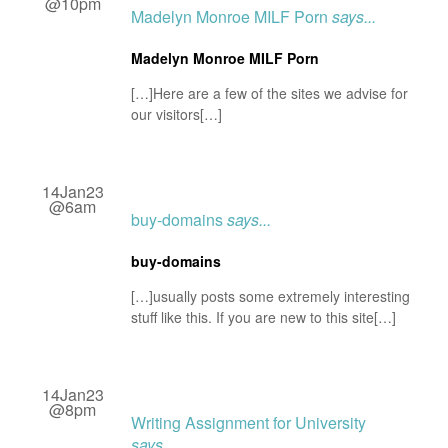
@10pm
Madelyn Monroe MILF Porn
says...
Madelyn Monroe MILF Porn
[…]Here are a few of the sites we advise for
our visitors[…]
14Jan23
@6am
buy-domains
says...
buy-domains
[…]usually posts some extremely interesting
stuff like this. If you are new to this site[…]
14Jan23
@8pm
Writing Assignment for University
says...