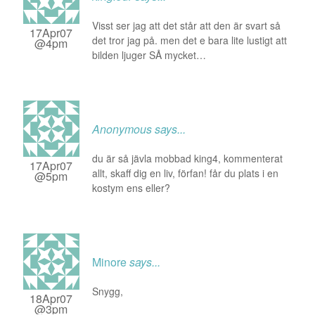
Visst ser jag att det står att den är svart så
17Apr07
det tror jag på. men det e bara lite lustigt att
@4pm
bilden ljuger SÅ mycket…
Anonymous
says...
du är så jävla mobbad king4, kommenterat
17Apr07
allt, skaff dig en liv, förfan! får du plats i en
@5pm
kostym ens eller?
Minore
says...
Snygg,
18Apr07
@3pm