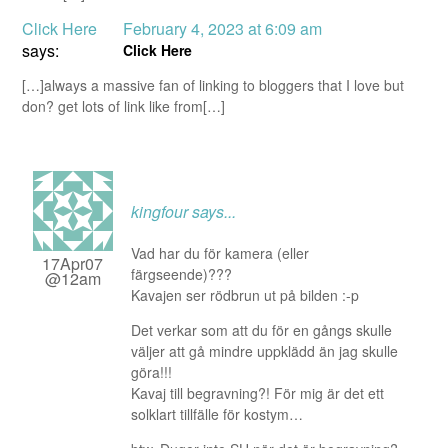
Click Here
February 4, 2023 at 6:09 am
says:
Click Here
[…]always a massive fan of linking to bloggers that I love but
don? get lots of link like from[…]
kingfour
says...
Vad har du för kamera (eller
17Apr07
färgseende)???
@12am
Kavajen ser rödbrun ut på bilden :-p
Det verkar som att du för en gångs skulle
väljer att gå mindre uppklädd än jag skulle
göra!!!
Kavaj till begravning?! För mig är det ett
solklart tillfälle för kostym…