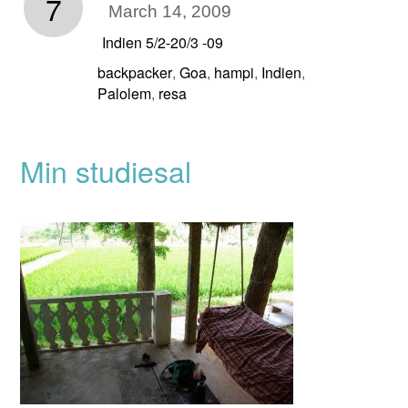
7
March 14, 2009
Indien 5/2-20/3 -09
backpacker
Goa
hampi
Indien
,
,
,
,
Palolem
resa
,
Min studiesal