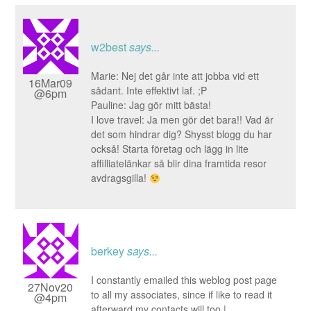
w2best
says...
Marie: Nej det går inte att jobba vid ett
16Mar09
sådant. Inte effektivt iaf. ;P
@6pm
Pauline: Jag gör mitt bästa!
I love travel: Ja men gör det bara!! Vad är
det som hindrar dig? Shysst blogg du har
också! Starta företag och lägg in lite
affilliatelänkar så blir dina framtida resor
avdragsgilla!
berkey
says...
I constantly emailed this weblog post page
27Nov20
to all my associates, since if like to read it
@4pm
afterward my contacts will too.|