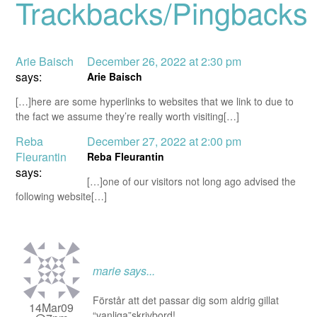
Trackbacks/Pingbacks
Arie Baisch
December 26, 2022 at 2:30 pm
says:
Arie Baisch
[…]here are some hyperlinks to websites that we link to due to
the fact we assume they’re really worth visiting[…]
Reba
December 27, 2022 at 2:00 pm
Fleurantin
Reba Fleurantin
says:
[…]one of our visitors not long ago advised the
following website[…]
marie
says...
Förstår att det passar dig som aldrig gillat
14Mar09
“vanliga”skrivbord!