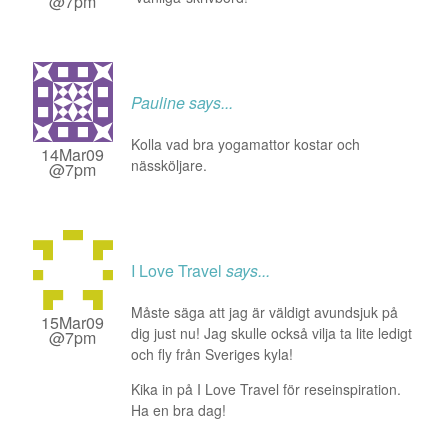
@7pm
Pauline
says...
Kolla vad bra yogamattor kostar och
14Mar09
nässköljare.
@7pm
I Love Travel
says...
Måste säga att jag är väldigt avundsjuk på
15Mar09
dig just nu! Jag skulle också vilja ta lite ledigt
@7pm
och fly från Sveriges kyla!
Kika in på I Love Travel för reseinspiration.
Ha en bra dag!