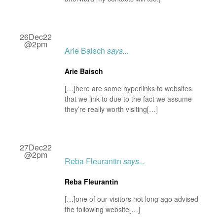
26Dec22
@2pm
Arie Baisch
says...
Arie Baisch
[…]here are some hyperlinks to websites
that we link to due to the fact we assume
they’re really worth visiting[…]
27Dec22
@2pm
Reba Fleurantin
says...
Reba Fleurantin
[…]one of our visitors not long ago advised
the following website[…]