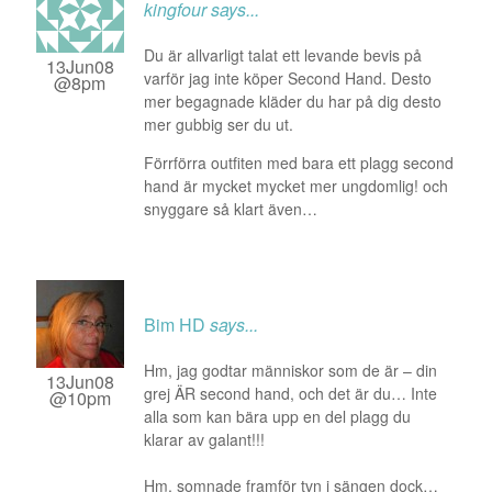
kingfour
says...
Du är allvarligt talat ett levande bevis på
13Jun08
varför jag inte köper Second Hand. Desto
@8pm
mer begagnade kläder du har på dig desto
mer gubbig ser du ut.
Förrförra outfiten med bara ett plagg second
hand är mycket mycket mer ungdomlig! och
snyggare så klart även…
Bim HD
says...
Hm, jag godtar människor som de är – din
13Jun08
grej ÄR second hand, och det är du… Inte
@10pm
alla som kan bära upp en del plagg du
klarar av galant!!!
Hm, somnade framför tvn i sängen dock…