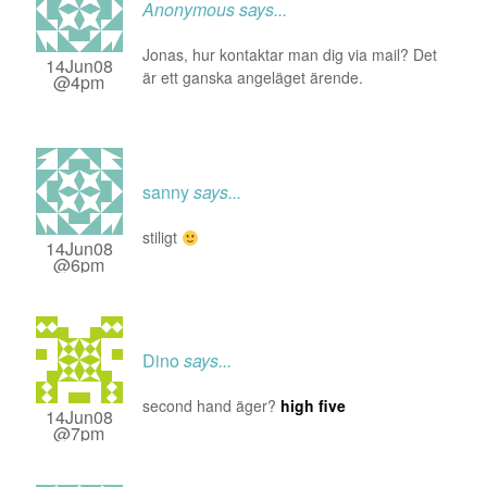
Anonymous
says...
Jonas, hur kontaktar man dig via mail? Det
14Jun08
är ett ganska angeläget ärende.
@4pm
sanny
says...
stiligt
14Jun08
@6pm
Dino
says...
second hand äger?
high five
14Jun08
@7pm