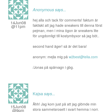
Anonymous
says...
hej alla och tack för comments! faktum är
14Jun08
faktiskt att jag hade sneakers till denna först
@11pm
pejman, men i mina ögon är sneakers lite
för ungdomligt till kostymbyxor så jag böt..
second hand äger! så är det bara!
anonym: mejla mig på
w2best@telia.com
/Jonas på spårvagn i gbg.
Kajsa
says...
Åhh! Jag kom just på att jag glömde min
15Jun08
stora sammetsrosett i svart hemma i norr.
@9pm