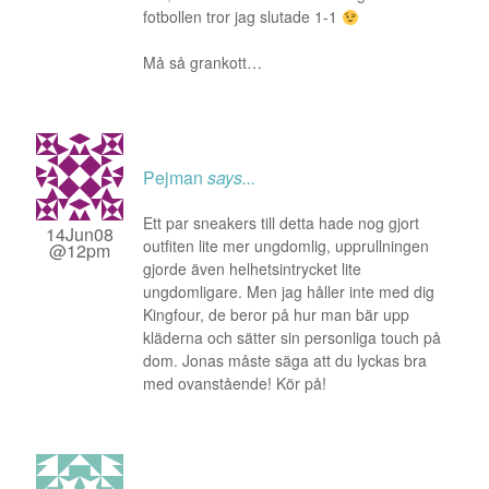
fotbollen tror jag slutade 1-1
Må så grankott…
Pejman
says...
Ett par sneakers till detta hade nog gjort
14Jun08
outfiten lite mer ungdomlig, upprullningen
@12pm
gjorde även helhetsintrycket lite
ungdomligare. Men jag håller inte med dig
Kingfour, de beror på hur man bär upp
kläderna och sätter sin personliga touch på
dom. Jonas måste säga att du lyckas bra
med ovanstående! Kör på!