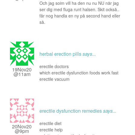
Och jag soim vill ha den nu nu NU när jag
ser dig med fluga runt halsen. Skit också..
får nog handla en ny på second hand eller
så.
herbal erection pills
says...
erectile doctors
19Nov20
which erectile dysfunction foods work fast
@11am
erectile vacuum
erectile dysfunction remedies
says...
erectile diet
20Nov20
erectile help
@9pm