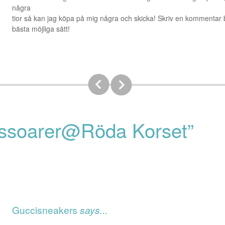
några
tior så kan jag köpa på mig några och skicka! Skriv en kommentar 
bästa möjliga sätt!
essoarer@Röda Korset”
Guccisneakers
says...