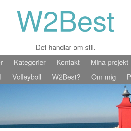
W2Best
Det handlar om stil.
r
Kategorier
Kontakt
Mina projekt
l
Volleyboll
W2Best?
Om mig
P