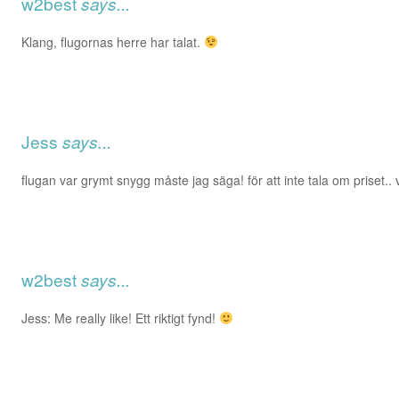
w2best
says...
Klang, flugornas herre har talat.
Jess
says...
flugan var grymt snygg måste jag säga! för att inte tala om priset.. 
w2best
says...
Jess: Me really like! Ett riktigt fynd!