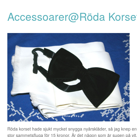
Accessoarer@Röda Korse
Röda korset hade sjukt mycket snygga nyårskläder, så jag knep en 
stor sammetsfluga för 15 kronor. Är det någon som är sugen på vit, r