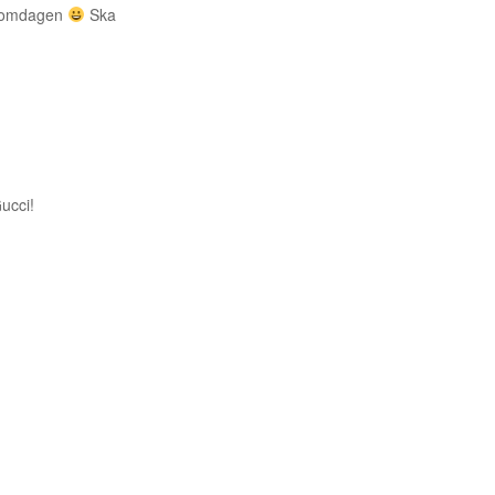
häromdagen
Ska
ucci!