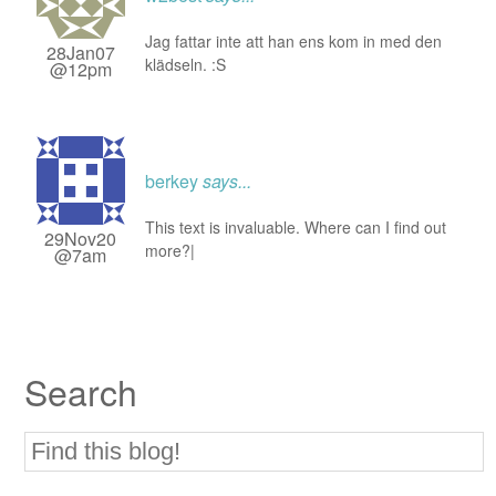
Jag fattar inte att han ens kom in med den
28Jan07
klädseln. :S
@12pm
berkey
says...
This text is invaluable. Where can I find out
29Nov20
more?|
@7am
Search