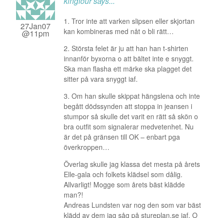
kingfour
says...
1. Tror inte att varken slipsen eller skjortan
27Jan07
kan kombineras med nåt o bli rätt…
@11pm
2. Största felet är ju att han han t-shirten
innanför byxorna o att bältet inte e snyggt.
Ska man flasha ett märke ska plagget det
sitter på vara snyggt iaf.
3. Om han skulle skippat hängslena och inte
begått dödssynden att stoppa in jeansen i
stumpor så skulle det varit en rätt så skön o
bra outfit som signalerar medvetenhet. Nu
är det på gränsen till OK – enbart pga
överkroppen…
Överlag skulle jag klassa det mesta på årets
Elle-gala och folkets klädsel som dålig.
Allvarligt! Mogge som årets bäst klädde
man?!
Andreas Lundsten var nog den som var bäst
klädd av dem jag såg på stureplan.se iaf. O