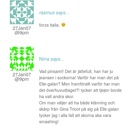
rasmus
says...
forza italia.
27Jan07
@9pm
Nina
says...
Vad pinsamt! Det är jättefult, han har ju
27Jan07
jeansen i sockorna! Varför har man det på
@9pm
Elle-galan? Men framförallt varför har man
det överhuvudtaget?! tycker att tjejen borde
ha valt andra skor.
Om man väljer att ha både klänning och
skärp från Gina Tricot på sig på Elle-galan
tycker jag i alla fall att skorna ska vara
smashing!