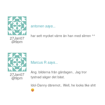
antonen
says...
har sett mycket värre än han med slirren ^^
27Jan07
@9pm
Marcus R
says...
Ang. bilderna från gårdagen.. Jag tror
27Jan07
tystnad säger det bäst.
@9pm
Idol-Danny däremot.. Well, he looks like shit