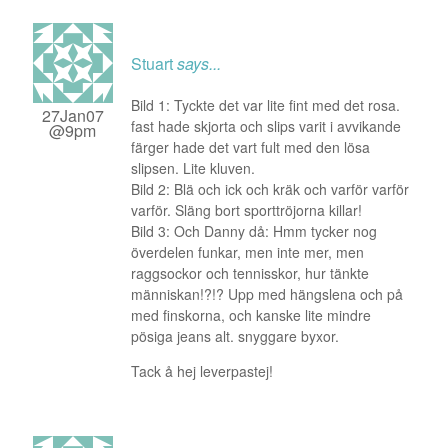
Stuart
says...
Bild 1: Tyckte det var lite fint med det rosa.
27Jan07
fast hade skjorta och slips varit i avvikande
@9pm
färger hade det vart fult med den lösa
slipsen. Lite kluven.
Bild 2: Blä och ick och kräk och varför varför
varför. Släng bort sporttröjorna killar!
Bild 3: Och Danny då: Hmm tycker nog
överdelen funkar, men inte mer, men
raggsockor och tennisskor, hur tänkte
människan!?!? Upp med hängslena och på
med finskorna, och kanske lite mindre
pösiga jeans alt. snyggare byxor.
Tack å hej leverpastej!