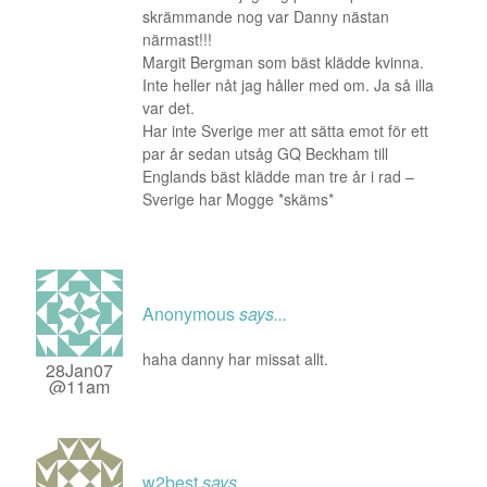
skrämmande nog var Danny nästan
närmast!!!
Margit Bergman som bäst klädde kvinna.
Inte heller nåt jag håller med om. Ja så illa
var det.
Har inte Sverige mer att sätta emot för ett
par år sedan utsåg GQ Beckham till
Englands bäst klädde man tre år i rad –
Sverige har Mogge *skäms*
Anonymous
says...
haha danny har missat allt.
28Jan07
@11am
w2best
says...