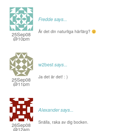
Fredde
says...
Är det din naturliga hårfärg?
25Sep08
@10pm
w2best
says...
Ja det är det! : )
25Sep08
@11pm
Alexander
says...
Snälla, raka av dig bocken.
26Sep08
@12am