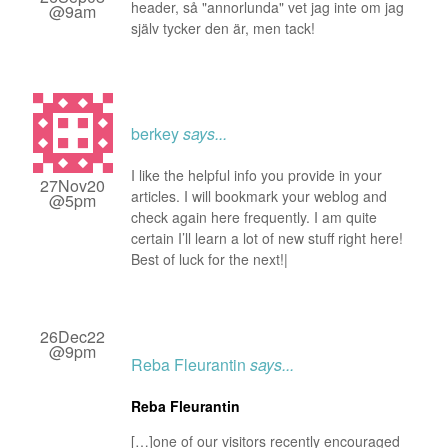
header, så "annorlunda" vet jag inte om jag
@9am
själv tycker den är, men tack!
berkey
says...
I like the helpful info you provide in your
27Nov20
articles. I will bookmark your weblog and
@5pm
check again here frequently. I am quite
certain I’ll learn a lot of new stuff right here!
Best of luck for the next!|
26Dec22
@9pm
Reba Fleurantin
says...
Reba Fleurantin
[…]one of our visitors recently encouraged