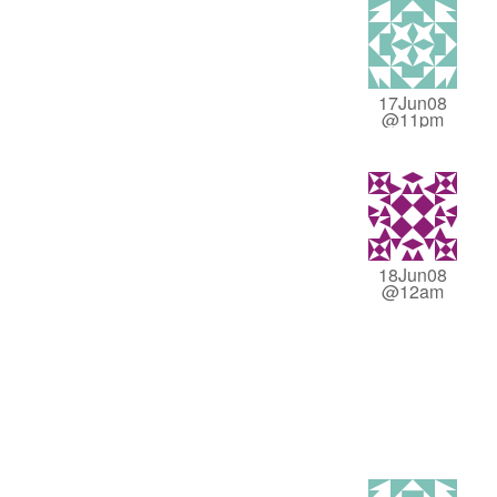
17Jun08
@11pm
18Jun08
@12am