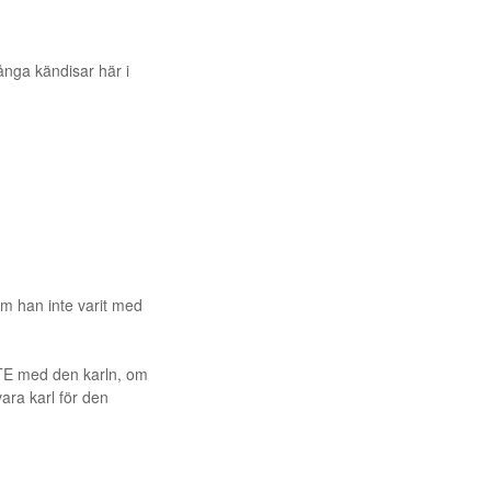
ånga kändisar här i
om han inte varit med
NTE med den karln, om
ra karl för den