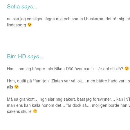
Sofia
says...
nu ska jag verkligen lägga mig och spana i buskarna, det rör sig m
lindesberg
Bim HD
says...
Hm… om jag hänger min Nikon D60 över axeln – är det stil då?
Hrm, outfit på "familjen" Zlatan var väl ok… men bättre hade varit 
alls
Må så grankott… ngn slår mig säkert, bäst jag försvinner… kan I
man ens kan kalla honom det… far dock så… möjligen borde han va
sakens skulle