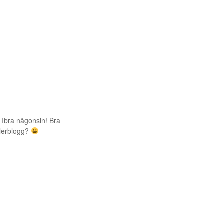
å Ibra någonsin! Bra
llerblogg?