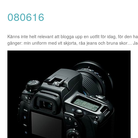
080616
Känns inte helt relevant att blogga upp en uotfit för idag, för den h
gånger: min uniform med vit skjorta, råa jeans och bruna skor… Ja