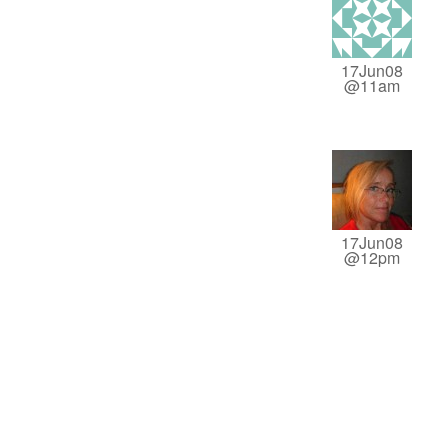
17Jun08
@11am
17Jun08
@12pm