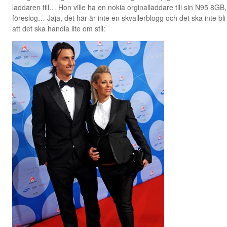
laddaren till… Hon ville ha en nokia orginalladdare till sin N95 8GB
föreslog… Jaja, det här är inte en skvallerblogg och det ska inte bl
att det ska handla lite om stil: