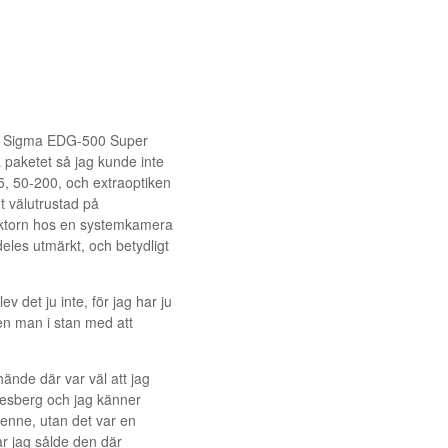
, Sigma EDG-500 Super
ela paketet så jag kunde inte
55, 50-200, och extraoptiken
 välutrustad på
faktorn hos en systemkamera
deles utmärkt, och betydligt
v det ju inte, för jag har ju
en man i stan med att
ände där var väl att jag
ndesberg och jag känner
henne, utan det var en
r jag sålde den där