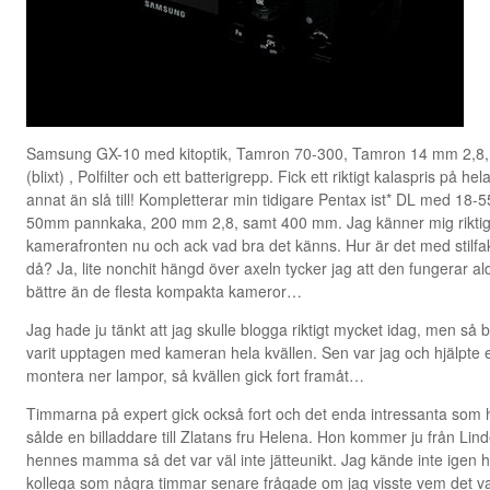
Samsung GX-10 med kitoptik, Tamron 70-300, Tamron 14 mm 2,8
(blixt) , Polfilter och ett batterigrepp. Fick ett riktigt kalaspris på h
annat än slå till! Kompletterar min tidigare Pentax ist* DL med 18-
50mm pannkaka, 200 mm 2,8, samt 400 mm. Jag känner mig riktigt
kamerafronten nu och ack vad bra det känns. Hur är det med stil
då? Ja, lite nonchit hängd över axeln tycker jag att den fungerar al
bättre än de flesta kompakta kameror…
Jag hade ju tänkt att jag skulle blogga riktigt mycket idag, men så ble
varit upptagen med kameran hela kvällen. Sen var jag och hjälpte 
montera ner lampor, så kvällen gick fort framåt…
Timmarna på expert gick också fort och det enda intressanta som h
sålde en billaddare till Zlatans fru Helena. Hon kommer ju från Li
hennes mamma så det var väl inte jätteunikt. Jag kände inte igen 
kollega som några timmar senare frågade om jag visste vem det va