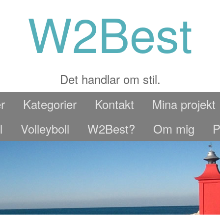
W2Best
Det handlar om stil.
r
Kategorier
Kontakt
Mina projekt
l
Volleyboll
W2Best?
Om mig
P