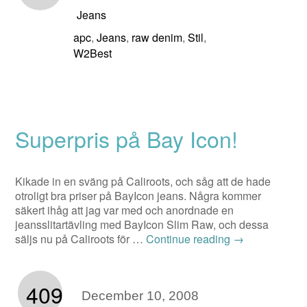
Jeans
apc
Jeans
raw denim
Stil
,
,
,
,
W2Best
Superpris på Bay Icon!
Kikade in en sväng på Caliroots, och såg att de hade
otroligt bra priser på BayIcon jeans. Några kommer
säkert ihåg att jag var med och anordnade en
jeansslitartävling med BayIcon Slim Raw, och dessa
säljs nu på Caliroots för …
Continue reading
→
409
December 10, 2008