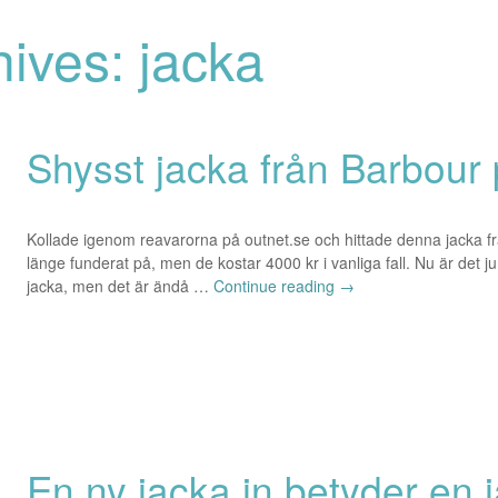
ives: jacka
Shysst jacka från Barbour 
Kollade igenom reavarorna på outnet.se och hittade denna jacka fr
länge funderat på, men de kostar 4000 kr i vanliga fall. Nu är det j
jacka, men det är ändå …
Continue reading
→
En ny jacka in betyder en j