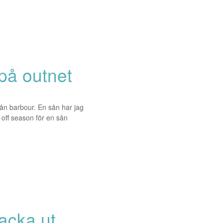
på outnet
ån barbour. En sån har jag
u off season för en sån
acka ut.