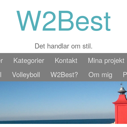
W2Best
Det handlar om stil.
r
Kategorier
Kontakt
Mina projekt
l
Volleyboll
W2Best?
Om mig
P