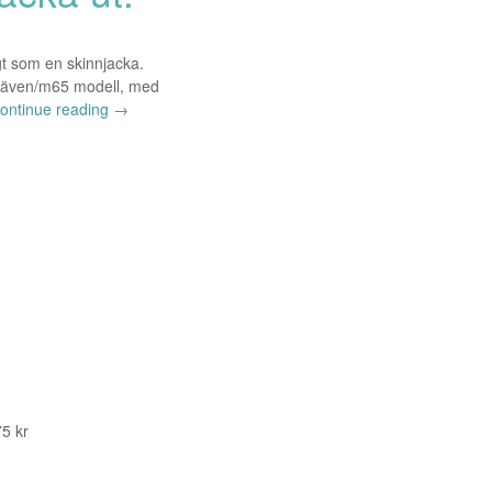
t som en skinnjacka.
llräven/m65 modell, med
ontinue reading
→
75 kr