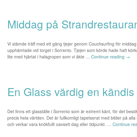
Middag på Strandrestaura
Vi stämde träff med ett gäng tjejer genom Couchsurfing för middag i
upphämtade vid torget i Sorrento. Tjejen som körde hade haft körk
lite med hjärtat i halsgropen som vi åkte …
Continue reading
→
En Glass värdig en kändis
Det finns ett glasställe i Sorrento som är extremt känt, för det besö
precis hela världen. Det är fullkomligt tapetserat med bilder på al
och verkar vara knökfullt oavsett dag eller tidpunkt. …
Continue re