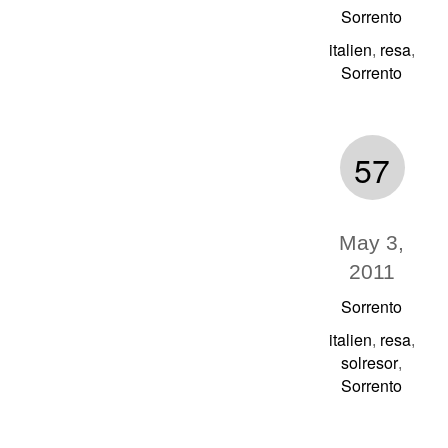
Sorrento
italien
resa
,
,
Sorrento
57
May 3,
2011
Sorrento
italien
resa
,
,
solresor
,
Sorrento