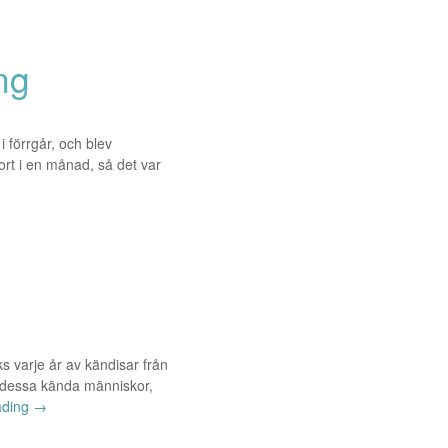
ng
 förrgår, och blev
ort i en månad, så det var
ks varje år av kändisar från
la dessa kända människor,
ading
→