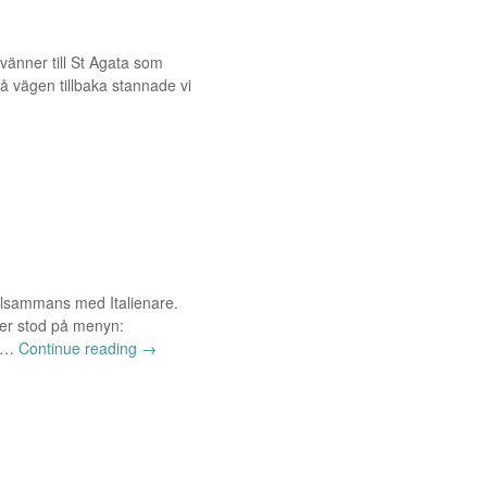
 vänner till St Agata som
 på vägen tillbaka stannade vi
tillsammans med Italienare.
aker stod på menyn:
g …
Continue reading
→