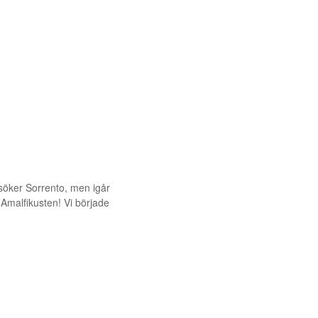
h
esöker Sorrento, men igår
Amalfikusten! Vi började