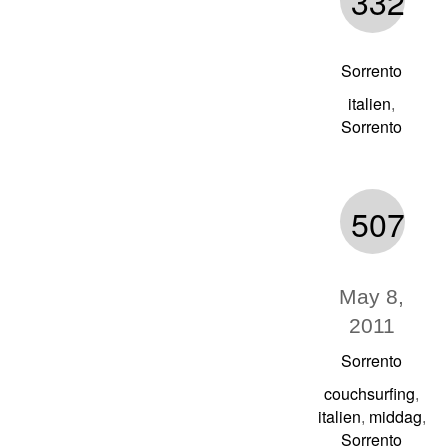
332
Sorrento
italien
,
Sorrento
507
May 8,
2011
Sorrento
couchsurfing
,
italien
middag
,
,
Sorrento