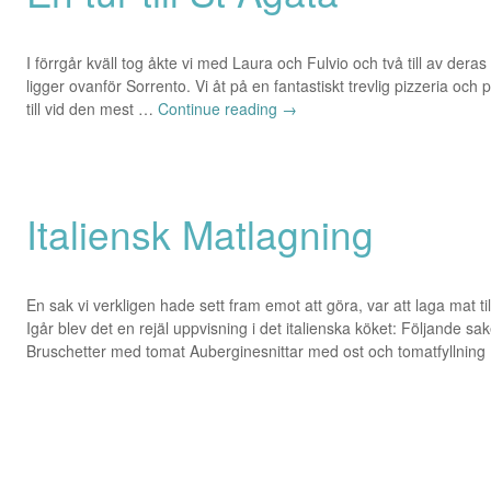
I förrgår kväll tog åkte vi med Laura och Fulvio och två till av deras
ligger ovanför Sorrento. Vi åt på en fantastiskt trevlig pizzeria och
till vid den mest …
Continue reading
→
Italiensk Matlagning
En sak vi verkligen hade sett fram emot att göra, var att laga mat 
Igår blev det en rejäl uppvisning i det italienska köket: Följande s
Bruschetter med tomat Auberginesnittar med ost och tomatfyllnin