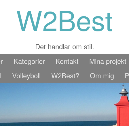
W2Best
Det handlar om stil.
r
Kategorier
Kontakt
Mina projekt
l
Volleyboll
W2Best?
Om mig
P