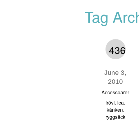
Tag Arch
436
June 3,
2010
Accessoarer
frövi
ica
,
,
kånken
,
ryggsäck