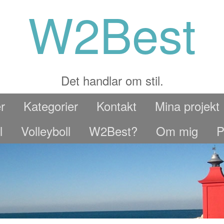
W2Best
Det handlar om stil.
r
Kategorier
Kontakt
Mina projekt
l
Volleyboll
W2Best?
Om mig
P