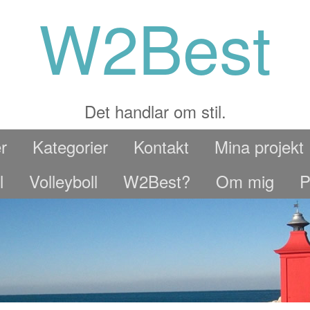
W2Best
Det handlar om stil.
r
Kategorier
Kontakt
Mina projekt
l
Volleyboll
W2Best?
Om mig
P