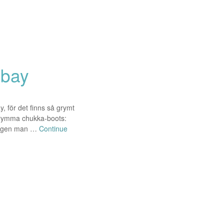
-bay
, för det finns så grymt
t grymma chukka-boots:
 sugen man …
Continue