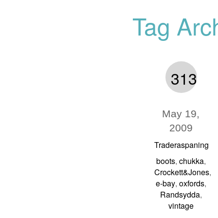
Tag Arc
313
May 19,
2009
Traderaspaning
boots
chukka
,
,
Crockett&Jones
,
e-bay
oxfords
,
,
Randsydda
,
vintage