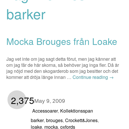
barker
Mocka Brouges från Loake
Jag vet inte om jag sagt detta förut, men jag känner att
om jag får de här skorna, så behöver jag inga fler. Då är
jag nöjd med den skogarderob som jag besitter och det
kommer att dröja länge innan …
Continue reading
→
2,375
May 9, 2009
Accessoarer
Kollektionsspan
,
barker
brouges
Crockett&Jones
,
,
,
loake
mocka
oxfords
,
,