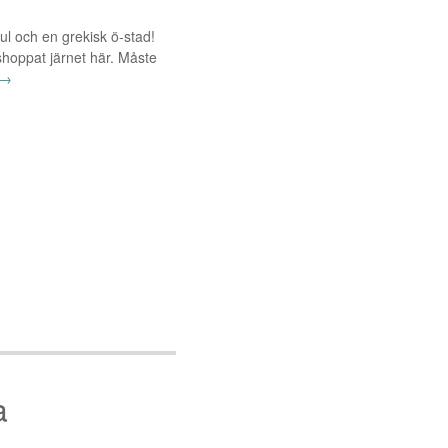
bul och en grekisk ö-stad!
shoppat järnet här. Måste
→
a