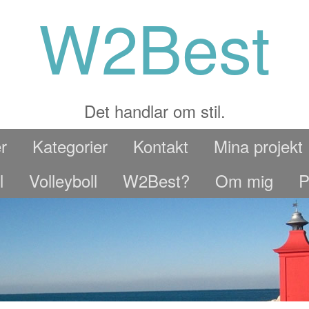
W2Best
Det handlar om stil.
r
Kategorier
Kontakt
Mina projekt
l
Volleyboll
W2Best?
Om mig
P