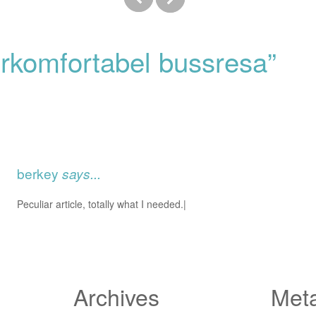
erkomfortabel bussresa”
berkey
says...
Peculiar article, totally what I needed.|
Archives
Met