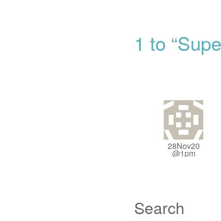
1 to “Sup
28Nov20
@1pm
Search