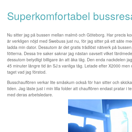
Superkomfortabel bussres
Nu sitter jag på bussen mellan malmö och Göteborg. Har precis kom
är verkligen nöjd med Swebuss just nu, för jag sitter på ett säte me
ladda min dator. Dessutom är det gratis trådlöst nätverk på bussen,
fötterna. Dessa tre saker saknar jag nästan oavsett vilket färdmedel
dessutom betydligt billigare än att åka tåg. Den enda nackdelen jag 
45 minuter längre tid än SJ:s vanliga tåg. Letade efter X2000 men 
taget vad jag förstod.
Busschauffören verkar lite småskum också för han sitter och skick
tiden. Jag läste just i min lilla folder att chauffören endast pratar i t
med deras arbetsledare.