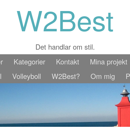
W2Best
Det handlar om stil.
r
Kategorier
Kontakt
Mina projekt
l
Volleyboll
W2Best?
Om mig
P