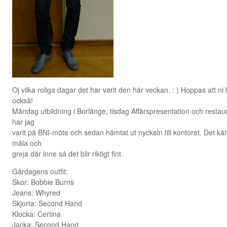
Oj vilka roliga dagar det har varit den här veckan. : ) Hoppas att ni h
också!
Måndag utbildning i Borlänge, tisdag Affärspresentation och resta
har jag
varit på BNI-möte och sedan hämtat ut nyckeln till kontoret. Det känn
måla och
greja där inne så det blir riktigt fint.
Gårdagens outfit:
Skor: Bobbie Burns
Jeans: Whyred
Skjorta: Second Hand
Klocka: Certina
Jacka: Second Hand