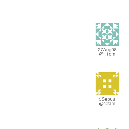
27Aug08
@11pm
5Sep08
@12am