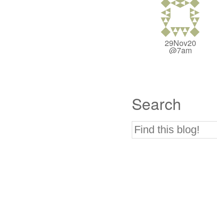
29Nov20
@7am
Search