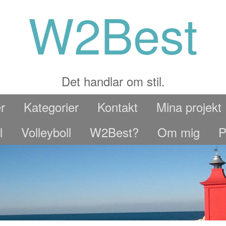
W2Best
Det handlar om stil.
r
Kategorier
Kontakt
Mina projekt
l
Volleyboll
W2Best?
Om mig
P