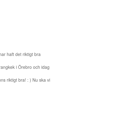
ar haft det riktigt bra
urangkek i Örebro och idag
s riktigt bra! : ) Nu ska vi