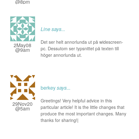
@8pm
Line
says...
Det ser helt annorlunda ut på widescreen-
2May08
pc. Dessutom ser typsnittet på texten till
@9am
höger annorlunda ut.
berkey
says...
Greetings! Very helpful advice in this
29Nov20
particular article! It is the little changes that
@5am
produce the most important changes. Many
thanks for sharing!|