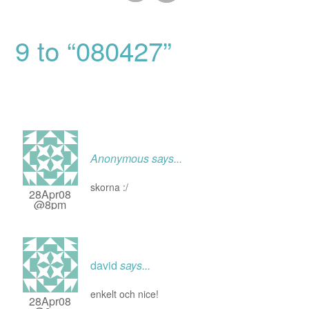
9 to “080427”
Anonymous
says...
skorna :/
28Apr08
@8pm
david
says...
enkelt och nice!
28Apr08