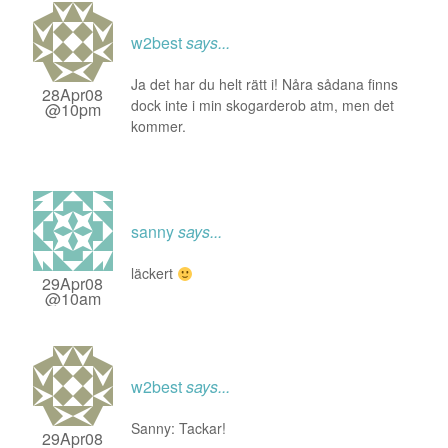
w2best
says...
Ja det har du helt rätt i! Nåra sådana finns
28Apr08
dock inte i min skogarderob atm, men det
@10pm
kommer.
sanny
says...
läckert
29Apr08
@10am
w2best
says...
Sanny: Tackar!
29Apr08