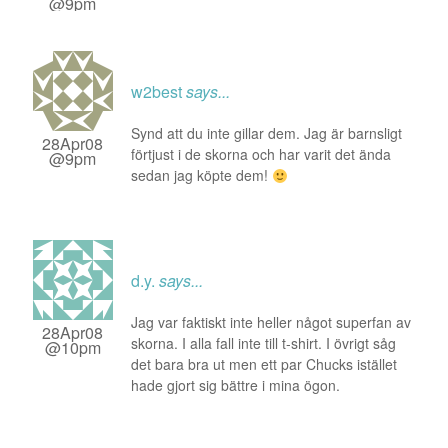
@9pm
w2best
says...
Synd att du inte gillar dem. Jag är barnsligt
28Apr08
förtjust i de skorna och har varit det ända
@9pm
sedan jag köpte dem!
d.y.
says...
Jag var faktiskt inte heller något superfan av
28Apr08
skorna. I alla fall inte till t-shirt. I övrigt såg
@10pm
det bara bra ut men ett par Chucks istället
hade gjort sig bättre i mina ögon.