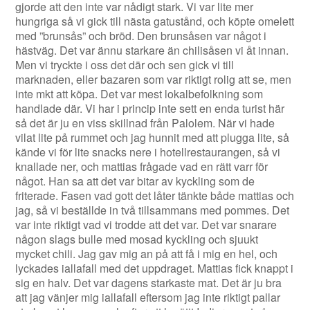
gjorde att den inte var nådigt stark. Vi var lite mer
hungriga så vi gick till nästa gatustånd, och köpte omelett
med ”brunsås” och bröd. Den brunsåsen var något i
hästväg. Det var ännu starkare än chilisåsen vi åt innan.
Men vi tryckte i oss det där och sen gick vi till
marknaden, eller bazaren som var riktigt rolig att se, men
inte mkt att köpa. Det var mest lokalbefolkning som
handlade där. Vi har i princip inte sett en enda turist här
så det är ju en viss skillnad från Palolem. När vi hade
vilat lite på rummet och jag hunnit med att plugga lite, så
kände vi för lite snacks nere i hotellrestaurangen, så vi
knallade ner, och mattias frågade vad en rätt varr för
något. Han sa att det var bitar av kyckling som de
friterade. Fasen vad gott det låter tänkte både mattias och
jag, så vi beställde in två tillsammans med pommes. Det
var inte riktigt vad vi trodde att det var. Det var snarare
någon slags bulle med mosad kyckling och sjuukt
mycket chili. Jag gav mig an på att få i mig en hel, och
lyckades iallafall med det uppdraget. Mattias fick knappt i
sig en halv. Det var dagens starkaste mat. Det är ju bra
att jag vänjer mig iallafall eftersom jag inte riktigt pallar