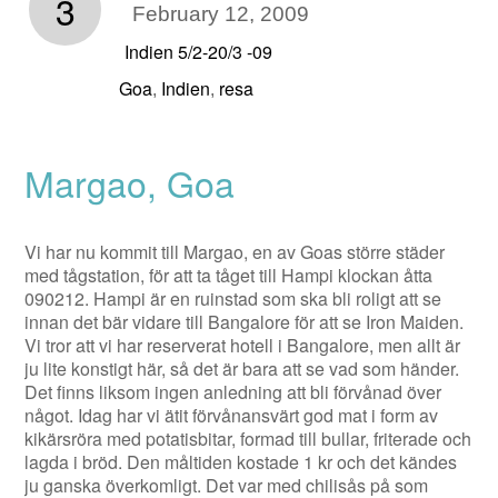
3
February 12, 2009
Indien 5/2-20/3 -09
Goa
Indien
resa
,
,
Margao, Goa
Vi har nu kommit till Margao, en av Goas större städer
med tågstation, för att ta tåget till Hampi klockan åtta
090212. Hampi är en ruinstad som ska bli roligt att se
innan det bär vidare till Bangalore för att se Iron Maiden.
Vi tror att vi har reserverat hotell i Bangalore, men allt är
ju lite konstigt här, så det är bara att se vad som händer.
Det finns liksom ingen anledning att bli förvånad över
något. Idag har vi ätit förvånansvärt god mat i form av
kikärsröra med potatisbitar, formad till bullar, friterade och
lagda i bröd. Den måltiden kostade 1 kr och det kändes
ju ganska överkomligt. Det var med chilisås på som