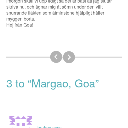
Imorgon skall vi upp tidigt så det är bäst att jag slutar
skriva nu, och ägnar mig åt sömn under den villt
snurrande fläkten som åtminstone hjälpligt håller
myggen borta.
Hej från Goa!
3 to “Margao, Goa”
berkey
says...