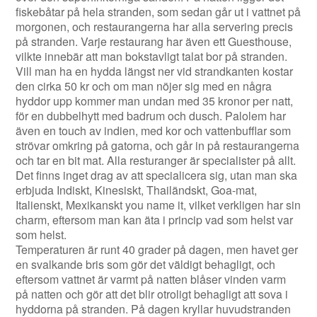
fiskebåtar på hela stranden, som sedan går ut i vattnet på
morgonen, och restaurangerna har alla servering precis
på stranden. Varje restaurang har även ett Guesthouse,
vilkte innebär att man bokstavligt talat bor på stranden.
Vill man ha en hydda längst ner vid strandkanten kostar
den cirka 50 kr och om man nöjer sig med en några
hyddor upp kommer man undan med 35 kronor per natt,
för en dubbelhytt med badrum och dusch. Palolem har
även en touch av indien, med kor och vattenbufflar som
strövar omkring på gatorna, och går in på restaurangerna
och tar en bit mat. Alla resturanger är specialister på allt.
Det finns inget drag av att specialicera sig, utan man ska
erbjuda Indiskt, Kinesiskt, Thailändskt, Goa-mat,
Italienskt, Mexikanskt you name it, vilket verkligen har sin
charm, eftersom man kan äta i princip vad som helst var
som helst.
Temperaturen är runt 40 grader på dagen, men havet ger
en svalkande bris som gör det väldigt behagligt, och
eftersom vattnet är varmt på natten blåser vinden varm
på natten och gör att det blir otroligt behagligt att sova i
hyddorna på stranden. På dagen kryllar huvudstranden