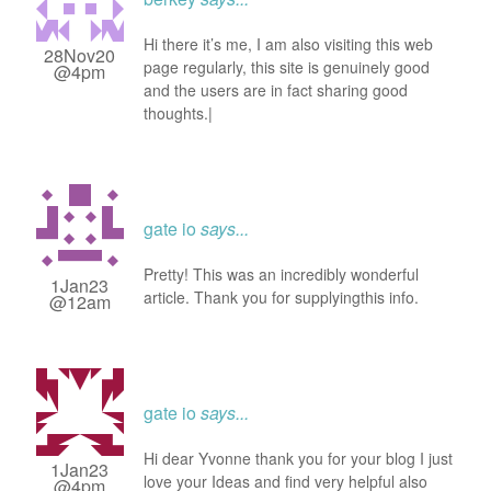
Hi there it’s me, I am also visiting this web
28Nov20
page regularly, this site is genuinely good
@4pm
and the users are in fact sharing good
thoughts.|
gate io
says...
Pretty! This was an incredibly wonderful
1Jan23
article. Thank you for supplyingthis info.
@12am
gate io
says...
Hi dear Yvonne thank you for your blog I just
1Jan23
love your Ideas and find very helpful also
@4pm