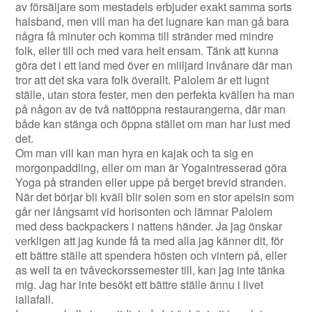
av försäljare som mestadels erbjuder exakt samma sorts
halsband, men vill man ha det lugnare kan man gå bara
några få minuter och komma till stränder med mindre
folk, eller till och med vara helt ensam. Tänk att kunna
göra det i ett land med över en miiljard invånare där man
tror att det ska vara folk överallt. Palolem är ett lugnt
ställe, utan stora fester, men den perfekta kvällen ha man
på någon av de två nattöppna restaurangerna, där man
både kan stänga och öppna stället om man har lust med
det.
Om man vill kan man hyra en kajak och ta sig en
morgonpaddling, eller om man är Yogaintresserad göra
Yoga på stranden eller uppe på berget brevid stranden.
När det börjar bli kväll blir solen som en stor apelsin som
går ner långsamt vid horisonten och lämnar Palolem
med dess backpackers i nattens händer. Ja jag önskar
verkligen att jag kunde få ta med alla jag känner dit, för
ett bättre ställe att spendera hösten och vintern på, eller
as well ta en tvåveckorssemester till, kan jag inte tänka
mig. Jag har inte besökt ett bättre ställe ännu i livet
iallafall.