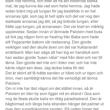
stark mat hemma, och efter att ha ätit Indiernas starka
mat, lär jag kunna äta vad som helst hemma. Jag hade
redan bränt mig på tungan för jag beställde in en hel
annanas igår, som jag åt helt själv och det var nog den
starkaste annanas jag ätit, så jag brände tungan, eller
frätte upp tungan, på annanasen. Det var klart en märklig
upplevelse. Sedan innan vi lämnade Palolem med buss
så fick jag någon form av healing från Baba som hade
sitt Yogacenter bakom vår restaurang. Den gjorde
verkligen vad den skulle även om det var fruktansvärt
smärtsamt. Man kan säga att han tog en handduk som
han sedan gjorde ”tusen nålar” med från låret och ner till
tårna. Sen gjorde det inte ont i foten mer, och har inte
känts något sen dess. Jag tackar baba för det.
Det är skönt att få tvätta sanden ur håret och ur ögon och
öron, men samtidigt känns det lite vemodigt att lämna
Palolem.
Om ni inte har läst något om det stället innan, så är
Palolem en liten by som ligger vid en strand i Goa som
nog de flesta skulle kalla en riktig paradisstrand. Den är
bågformad och längs hela stranden hänger det palmer ut
över den superfinkorniga sanden. På natten ligger det