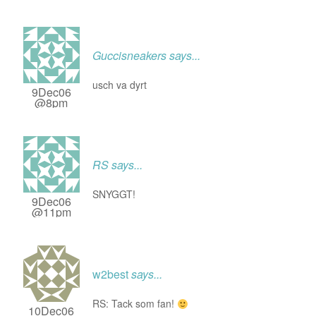
Guccisneakers
says...
usch va dyrt
9Dec06
@8pm
RS
says...
SNYGGT!
9Dec06
@11pm
w2best
says...
RS: Tack som fan!
10Dec06