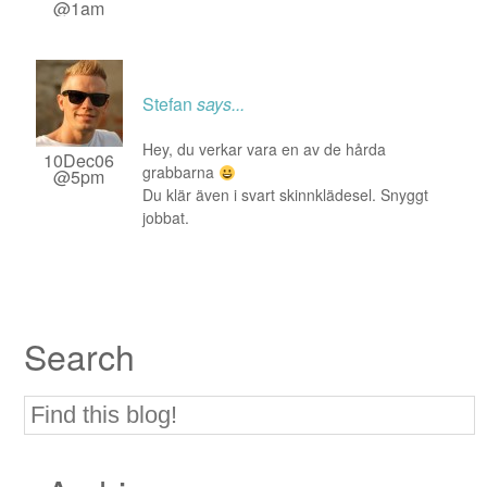
@1am
Stefan
says...
Hey, du verkar vara en av de hårda
10Dec06
grabbarna
@5pm
Du klär även i svart skinnklädesel. Snyggt
jobbat.
Search