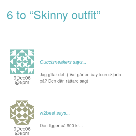
6 to “Skinny outfit”
Guccisneakers
says...
Jag gillar det .) Var går en bay-icon skjorta
9Dec06
på? Den där, rättare sagt
@5pm
w2best
says...
Den ligger på 600 kr…
9Dec06
@6pm