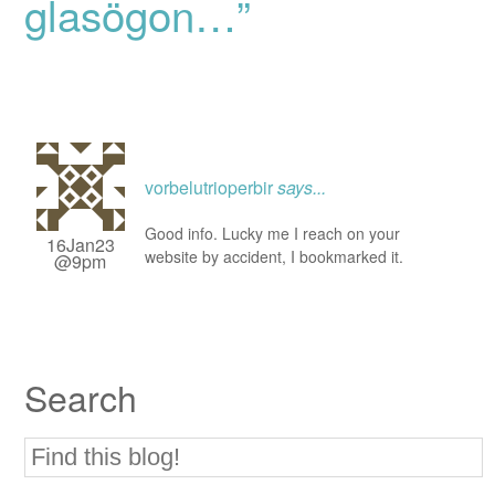
glasögon…”
vorbelutrioperbir
says...
Good info. Lucky me I reach on your
16Jan23
website by accident, I bookmarked it.
@9pm
Search