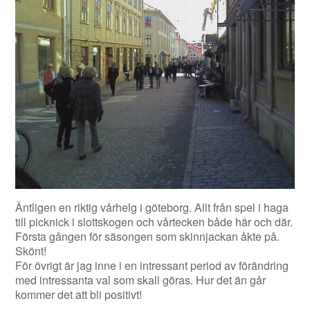
Äntligen en riktig vårhelg i göteborg. Allt från spel i haga
till picknick i slottskogen och vårtecken både här och där.
Första gången för säsongen som skinnjackan åkte på.
Skönt!
För övrigt är jag inne i en intressant period av förändring
med intressanta val som skall göras. Hur det än går
kommer det att bli positivt!