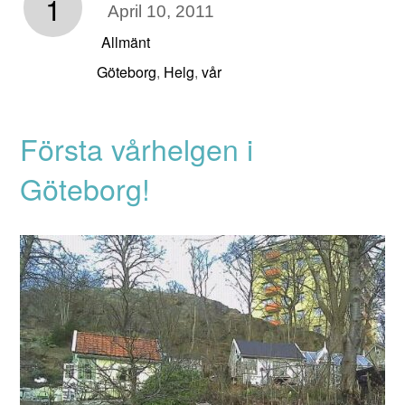
1
April 10, 2011
Allmänt
Göteborg
Helg
vår
,
,
Första vårhelgen i
Göteborg!