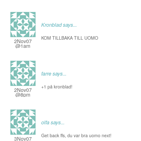
Kronblad
says...
KOM TILLBAKA TILL UOMO
2Nov07
@1am
farre
says...
+1 på kronblad!
2Nov07
@8pm
olfa
says...
Get back ffs, du var bra uomo next!
3Nov07