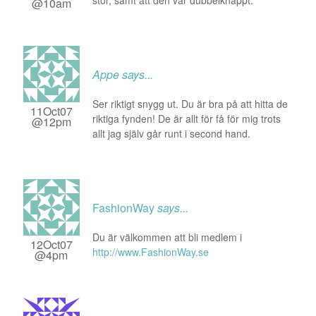
stor, samt att den var dubbelknäppt.
@10am
Appe
says...
Ser riktigt snygg ut. Du är bra på att hitta de
11Oct07
riktiga fynden! De är allt för få för mig trots
@12pm
allt jag själv går runt i second hand.
FashionWay
says...
Du är välkommen att bli medlem i
12Oct07
http://www.FashionWay.se
@4pm