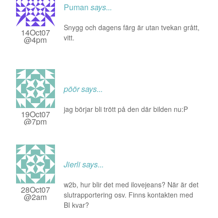
Puman
says...
Snygg och dagens färg är utan tvekan grått,
14Oct07
vitt.
@4pm
pöör
says...
jag börjar bli trött på den där bilden nu:P
19Oct07
@7pm
Jierli
says...
w2b, hur blir det med ilovejeans? När är det
28Oct07
slutrapportering osv. Finns kontakten med
@2am
BI kvar?