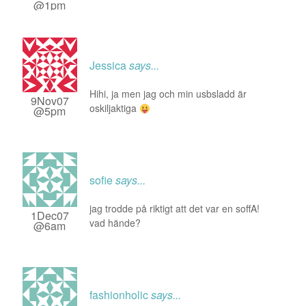
@1pm
Jessica
says...
Hihi, ja men jag och min usbsladd är
9Nov07
oskiljaktiga
@5pm
sofie
says...
jag trodde på riktigt att det var en soffA!
1Dec07
vad hände?
@6am
fashionholic
says...