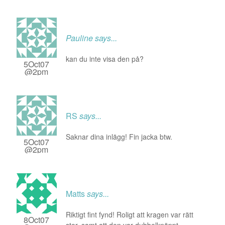
Pauline
says...
kan du inte visa den på?
5Oct07
@2pm
RS
says...
Saknar dina inlägg! Fin jacka btw.
5Oct07
@2pm
Matts
says...
Riktigt fint fynd! Roligt att kragen var rätt
8Oct07