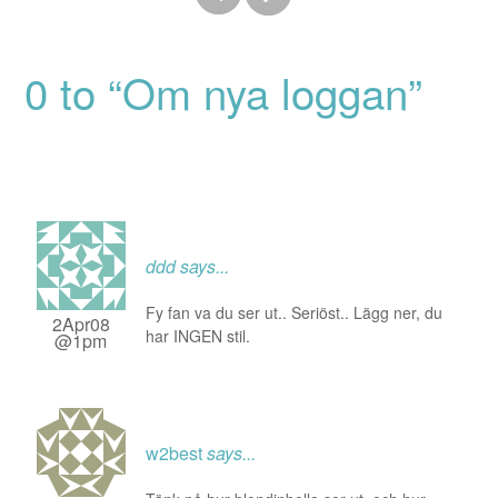
0 to “Om nya loggan”
ddd
says...
Fy fan va du ser ut.. Seriöst.. Lägg ner, du
2Apr08
har INGEN stil.
@1pm
w2best
says...