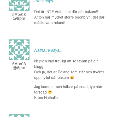
Pidiz
says...
Det är INTE Anton det där där bakom!!
5Apr08
Anton har mycket större ögonbryn, det där
@8pm
måste vara roland!
Nathalie
says...
Nejmen vad trevligt att se tavlan på din
6Apr08
blogg !
@6pm
Och ja, det är Roland som står och trycker
upp nyllet där bakom
Jag kommer och hälsar på snart, typ nån
torsdag
Kram Nathalie