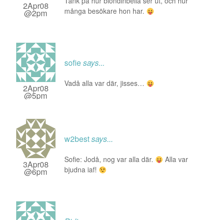
Tänk på hur blondinbella ser ut, och hur
2Apr08
många besökare hon har.
@2pm
sofie
says...
Vadå alla var där, jisses…
2Apr08
@5pm
w2best
says...
Sofie: Jodå, nog var alla där.
Alla var
3Apr08
bjudna iaf!
@6pm