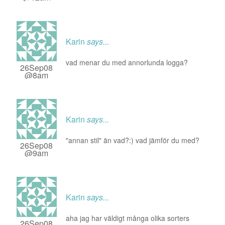
Karin
says...
vad menar du med annorlunda logga?
26Sep08
@8am
Karin
says...
"annan stil" än vad?:) vad jämför du med?
26Sep08
@9am
Karin
says...
aha jag har väldigt många olika sorters
26Sep08