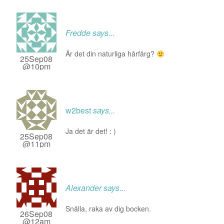
Fredde
says...
Är det din naturliga hårfärg?
25Sep08
@10pm
w2best
says...
Ja det är det! : )
25Sep08
@11pm
Alexander
says...
Snälla, raka av dig bocken.
26Sep08
@12am