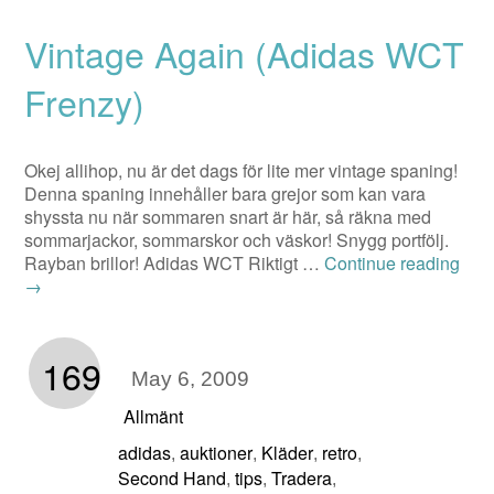
Vintage Again (Adidas WCT
Frenzy)
Okej allihop, nu är det dags för lite mer vintage spaning!
Denna spaning innehåller bara grejor som kan vara
shyssta nu när sommaren snart är här, så räkna med
sommarjackor, sommarskor och väskor! Snygg portfölj.
Rayban brillor! Adidas WCT Riktigt …
Continue reading
→
169
May 6, 2009
Allmänt
adidas
auktioner
Kläder
retro
,
,
,
,
Second Hand
tips
Tradera
,
,
,