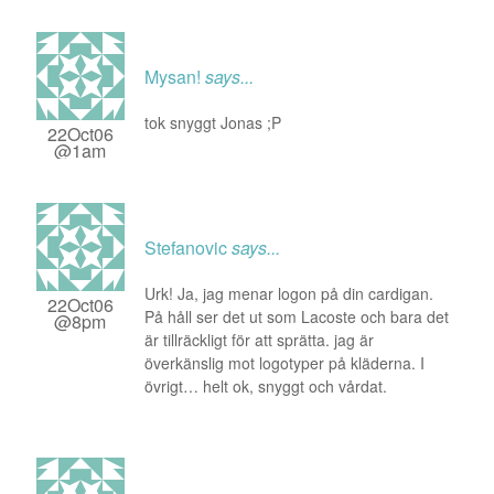
Mysan!
says...
tok snyggt Jonas ;P
22Oct06
@1am
Stefanovic
says...
Urk! Ja, jag menar logon på din cardigan.
22Oct06
På håll ser det ut som Lacoste och bara det
@8pm
är tillräckligt för att sprätta. jag är
överkänslig mot logotyper på kläderna. I
övrigt… helt ok, snyggt och vårdat.