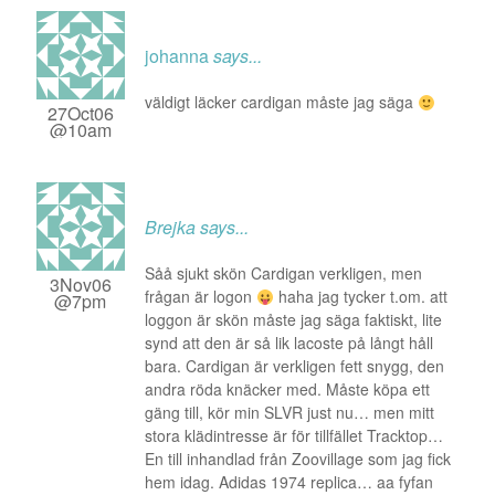
johanna
says...
väldigt läcker cardigan måste jag säga
27Oct06
@10am
Brejka
says...
Såå sjukt skön Cardigan verkligen, men
3Nov06
frågan är logon
haha jag tycker t.om. att
@7pm
loggon är skön måste jag säga faktiskt, lite
synd att den är så lik lacoste på långt håll
bara. Cardigan är verkligen fett snygg, den
andra röda knäcker med. Måste köpa ett
gäng till, kör min SLVR just nu… men mitt
stora klädintresse är för tillfället Tracktop…
En till inhandlad från Zoovillage som jag fick
hem idag. Adidas 1974 replica… aa fyfan