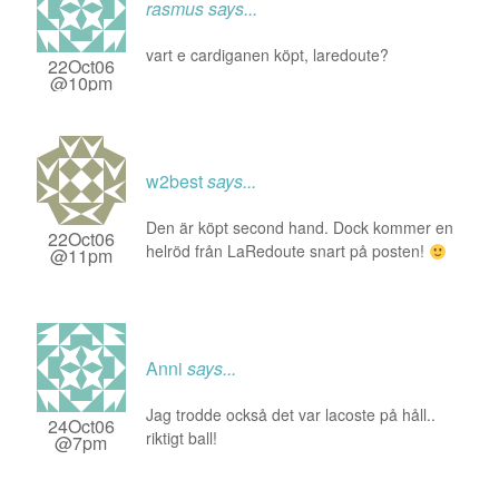
rasmus
says...
vart e cardiganen köpt, laredoute?
22Oct06
@10pm
w2best
says...
Den är köpt second hand. Dock kommer en
22Oct06
helröd från LaRedoute snart på posten!
@11pm
Anni
says...
Jag trodde också det var lacoste på håll..
24Oct06
riktigt ball!
@7pm