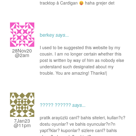
tracktop å Cardigan
haha grejer det
berkey
says...
I used to be suggested this website by my
28Nov20
cousin. I am no longer certain whether this
@2am
post is written by way of him as nobody else
understand such designated about my
trouble. You are amazing! Thanks!|
????? ??????
says...
pratik arayüzlü canl? bahis siteleri, kullan?c?
7Jan23
dostu oyunlar? ve bahis oyuncular?n?n
@11pm
yapt?klar? kuponlar? sizlere canl? bahis